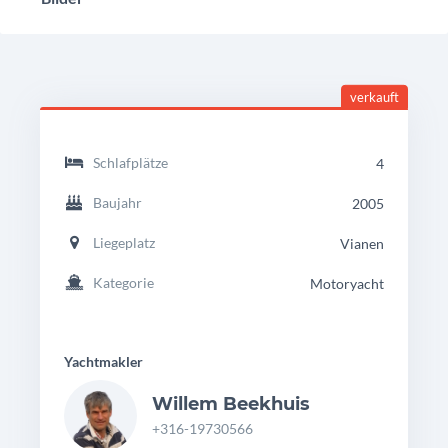
verkauft
Einzelheiten
ABIM
Schlafplätze
4
Classic
118
Baujahr
2005
Liegeplatz
Vianen
Kategorie
Motoryacht
Yachtmakler
Willem Beekhuis
+316-19730566