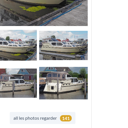
all les photos regarder
141