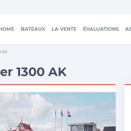
HOME
BATEAUX
LA VENTE
ÉVALUATIONS
A
0 AK
er 1300 AK
h
H
K
1
A