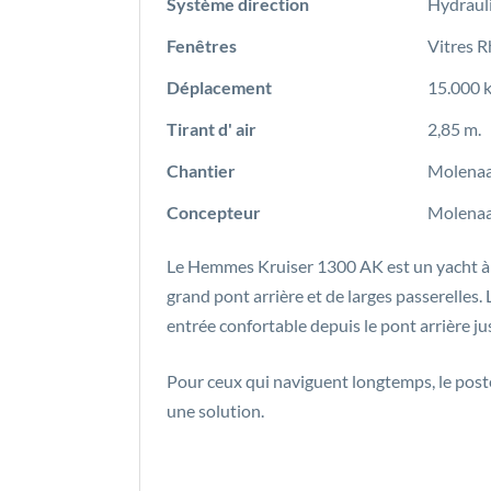
Système direction
Hydrauli
Fenêtres
Vitres R
Déplacement
15.000 k
Tirant d' air
2,85 m.
Chantier
Molenaa
Concepteur
Molena
Le Hemmes Kruiser 1300 AK est un yacht à 
grand pont arrière et de larges passerelle
entrée confortable depuis le pont arrière ju
Pour ceux qui naviguent longtemps, le pos
une solution.