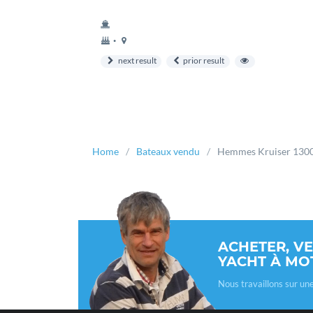
année
couchette
•
construction
next result
prior result
Home
Bateaux vendu
Hemmes Kruiser 130
ACHETER, V
YACHT À MO
Nous travaillons sur un