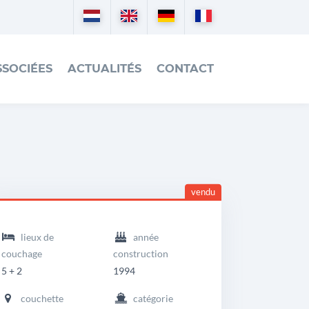
Nederlands
English
Deutsch
Français
SSOCIÉES
ACTUALITÉS
CONTACT
vendu
eadingdetails
emmes
lieux de
année
ruiser
couchage
construction
300
5 + 2
1994
K
couchette
catégorie