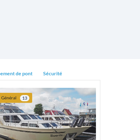
pement de pont
Sécurité
Général
13