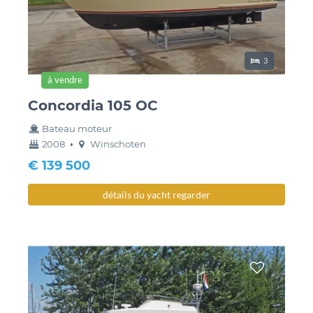
lieux de couch
3
à vendre
Concordia 105 OC
Bateau moteur
année
couchette
2008
•
Winschoten
construction
€ 139 500
détails du yacht regarder