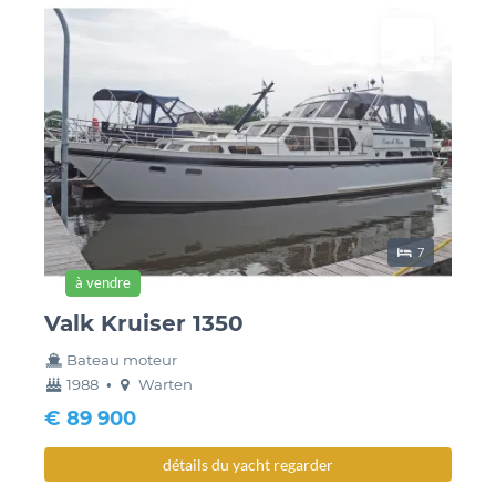
lieux de couch
7
à vendre
Valk Kruiser 1350
Bateau moteur
année
couchette
1988
•
Warten
construction
€ 89 900
détails du yacht regarder