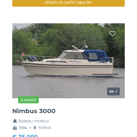
détails du yacht regarder
lieux de couch
5
à vendre
Nimbus 3000
Bateau moteur
année
couchette
1984
•
Niftrik
construction