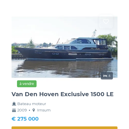
lieux de couch
6
à vendre
Van Den Hoven Exclusive 1500 LE
Bateau moteur
année
couchette
2009
•
Irnsum
construction
€ 275 000