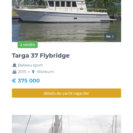
lieux de couch
5
à vendre
Targa 37 Flybridge
Bateau sport
année
couchette
2015
•
Workum
construction
€ 375 000
détails du yacht regarder