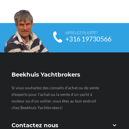
APPELEZ PLUTÔT?
+316 19730566
Beekhuis Yachtbrokers
Si vous souhaitez des conseils d'achat ou de vente
d'experts pour l'achat ou la vente d'un yacht à
moteur ou d'un voilier, vous êtes au bon endroit
chez Beekhuis Yachtbrokers!
Contactez nous