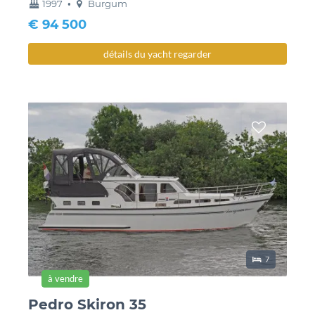
année
couchette
1997
•
Burgum
construction
€ 94 500
détails du yacht regarder
lieux de couch
7
à vendre
Pedro Skiron 35