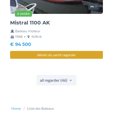
lieux de couch
7
à vendre
Mistral 1100 AK
Bateau moteur
année
couchette
1998
•
Niftrik
construction
€ 94 500
détails du yacht regarder
all regarder (46)
Home
Liste des Bateaux