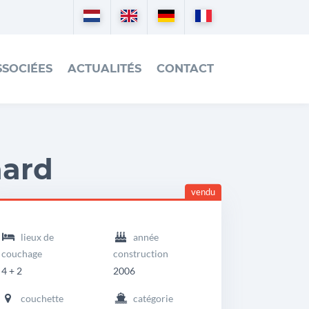
Nederlands
English
Deutsch
Français
SSOCIÉES
ACTUALITÉS
CONTACT
aard
vendu
eadingdetails
eanneau
lieux de
année
un
couchage
construction
dyssey
4 + 2
2006
2
couchette
catégorie