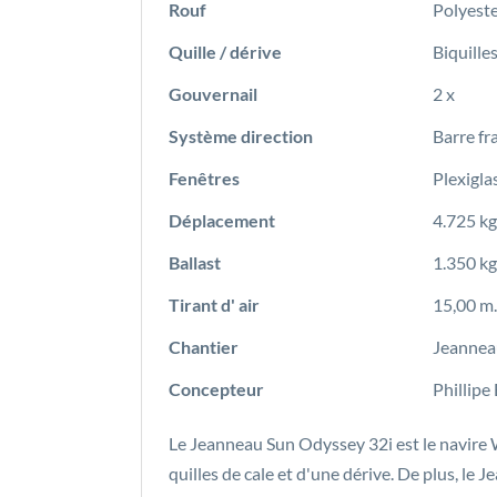
Rouf
Polyest
Quille / dérive
Biquille
Gouvernail
2 x
Système direction
Barre fr
Fenêtres
Plexiglas
Déplacement
4.725 kg
Ballast
1.350 kg
Tirant d' air
15,00 m.
Chantier
Jeannea
Concepteur
Phillipe
Le Jeanneau Sun Odyssey 32i est le navire 
quilles de cale et d'une dérive. De plus, l