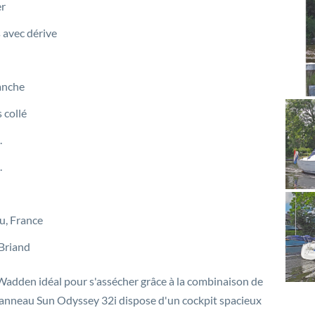
er
s avec dérive
anche
 collé
.
.
u, France
 Briand
Wadden idéal pour s'assécher grâce à la combinaison de
e Jeanneau Sun Odyssey 32i dispose d'un cockpit spacieux