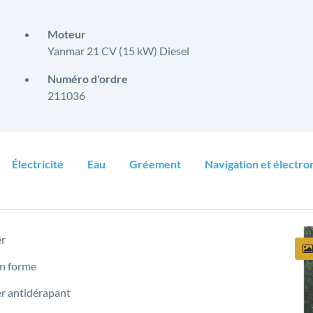
Moteur
Yanmar 21 CV (15 kW) Diesel
Numéro d'ordre
211036
Électricité
Eau
Gréement
Navigation et électro
er
n forme
r antidérapant