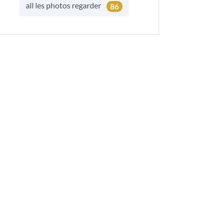
all les photos regarder
86
sauter Autres yacht