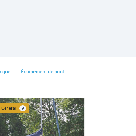
nique
Équipement de pont
Général
9