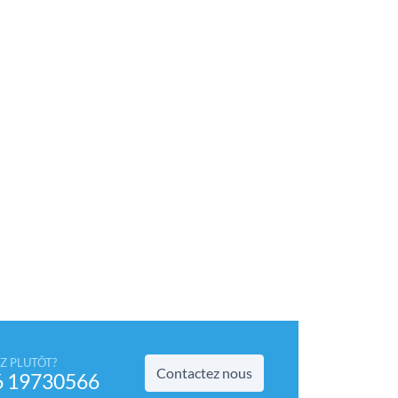
Z PLUTÔT?
Contactez nous
6 19730566