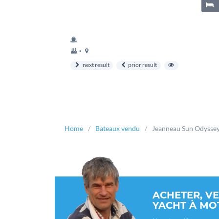
année
couchette
•
construction
next result
prior result
Home
Bateaux vendu
Jeanneau Sun Odyssey
ACHETER, V
YACHT À MO