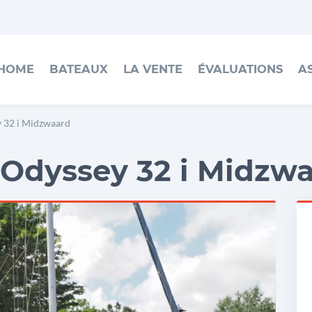
HOME
BATEAUX
LA VENTE
ÉVALUATIONS
A
 32 i Midzwaard
Odyssey 32 i Midzw
h
J
S
O
3