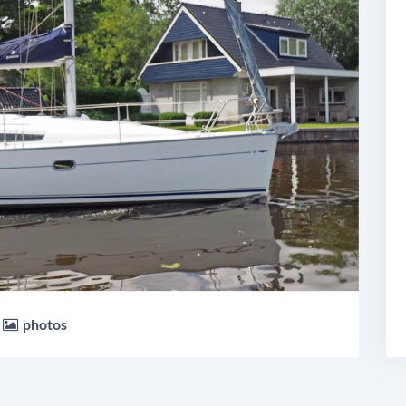
i
M
photos