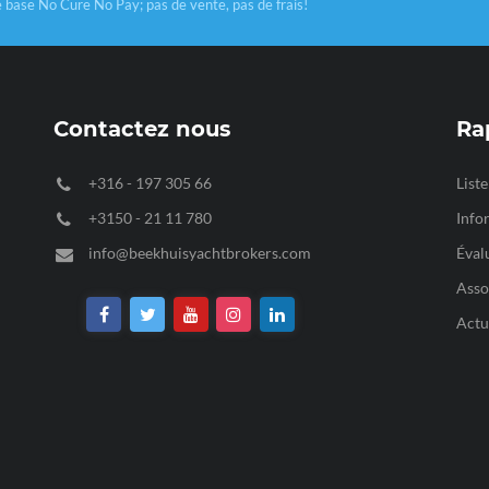
e base No Cure No Pay; pas de vente, pas de frais!
Contactez nous
Ra
+316 - 197 305 66
List
+3150 - 21 11 780
Info
info@beekhuisyachtbrokers.com
Éval
Asso
Actu