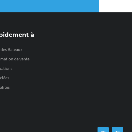
pidement à
e des Bateaux
rmation de vente
uations
ciées
alités