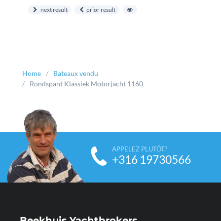
construction
next result
prior result
Home
Bateaux vendu
Rondspant Klassiek Motorjacht 1160
APPELEZ PLUTÔT?
+316 19730566
Beekhuis Yachtbrokers