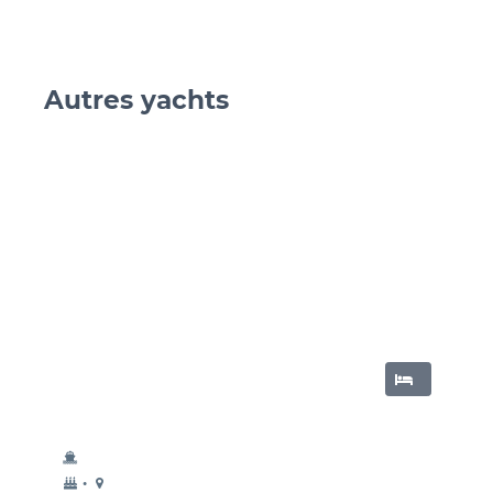
Autres yachts
sauter 
année
couchette
•