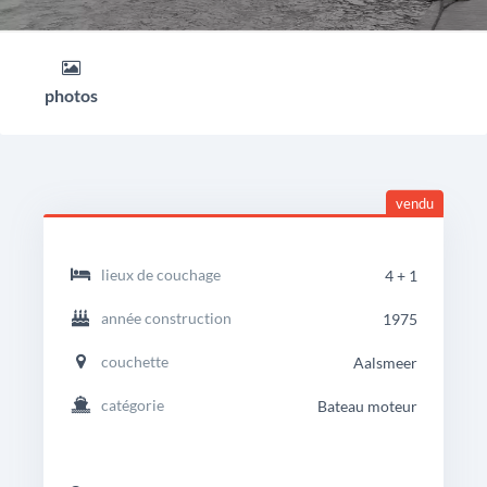
photos
vendu
headingdetails
Rondspant
lieux de couchage
4 + 1
Klassiek
Motorjacht
année construction
1975
1160
couchette
Aalsmeer
catégorie
Bateau moteur