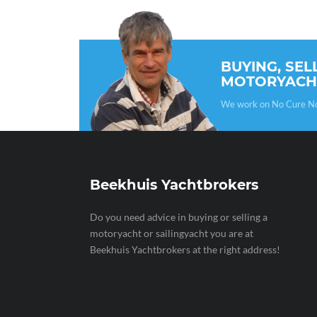
BUYING, SEL
MOTORYACH
We work on No Cure No P
Beekhuis Yachtbrokers
Do you need advice in buying or selling a
motoryacht or sailingyacht you are at
Beekhuis Yachtbrokers at the right address!