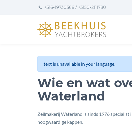
to
to
to
+316-19730566
/
+3150-2111780
content
footer
User
preferences
text is unavailable in your language.
Wie en wat ove
Waterland
Zeilmakerij Waterland is sinds 1976 specialist 
hoogwaardige kappen.