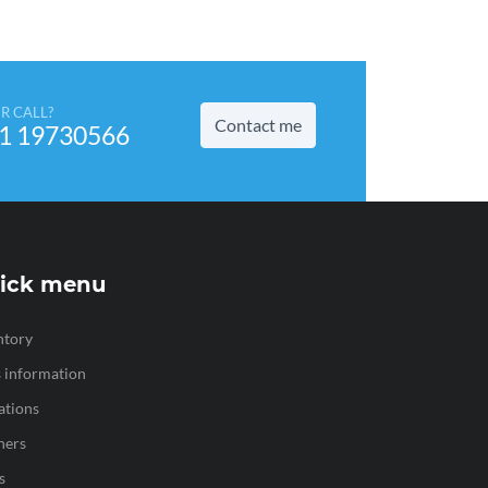
R CALL?
Contact me
1 19730566
ick menu
ntory
s information
ations
ners
s