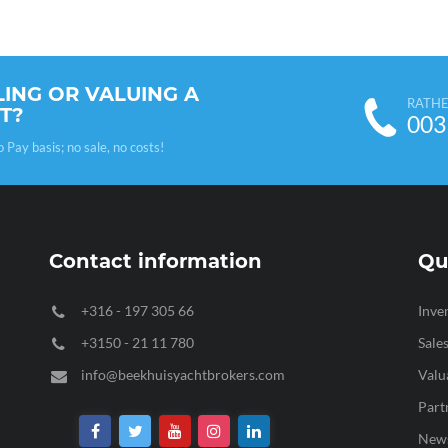
LING OR VALUING A
RATHE
T?
003
ay basis; no sale, no costs!
Contact information
Qu
+316 - 197 305 66
Inve
+3150 - 21 11 780
Sale
info@beekhuisyachtbrokers.com
Valu
Part
New