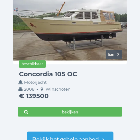
3
status:
beschikbaar
Concordia 105 OC
Motorjacht
bouwjaar
ligplaats
2008
•
Winschoten
€ 139500
bekijken
Bekijk het gehele aanbod