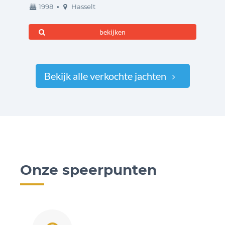
bouwjaar
ligplaats
1998
•
Hasselt
bekijken
Bekijk alle verkochte jachten
Onze speerpunten