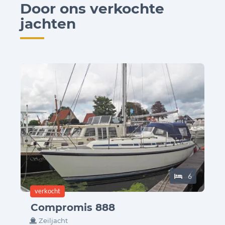
Door ons verkochte
jachten
6
status:
verkocht
Compromis 888
Zeiljacht