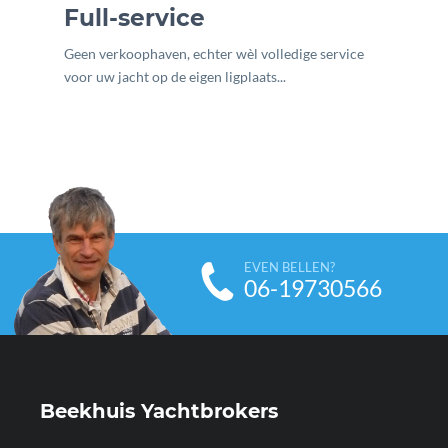
Full-service
Geen verkoophaven, echter wèl volledige service
voor uw jacht op de eigen ligplaats...
EVEN BELLEN?
06-19730566
Beekhuis Yachtbrokers