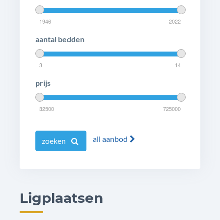
minimum
maximum
1946
2022
aantal bedden
minimum
maximum
3
14
prijs
minimum
maximum
32500
725000
all
aanbod
zoeken
Ligplaatsen