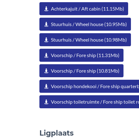
Achterkajuit / Aft cabin (11.15Mb)
Stuurhuis / Wheel house (10.95Mb)
Stuurhuis / Wheel house (10.98Mb)
Voorschip / Fore ship (11.31Mb)
Voorschip / Fore ship (10.81Mb)
Voorschip hondekooi / Fore ship quarter
Voorschip toiletruimte / Fore ship toilet
Ligplaats