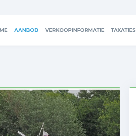
ME
AANBOD
VERKOOP­INFORMATIE
TAXATIES
0
h
N
3