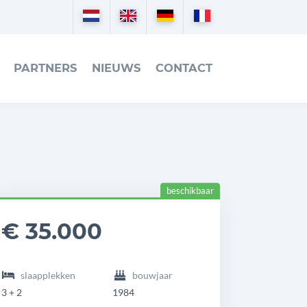
Nederlands
English
Deutsch
Français
PARTNERS
NIEUWS
CONTACT
beschikbaar
eadingdetails
imbus
€ 35.000
000
slaapplekken
bouwjaar
3 + 2
1984