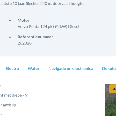
atste 10 jaar. Slechts 2,40 m. doorvaarthoogte.
Motor
Volvo Penta 124 pk (91 kW) Diesel
Referentienummer
262028
Electra
Water
Navigatie en electronica
Dekuitr
er
t met diepe - V
r antislip
er