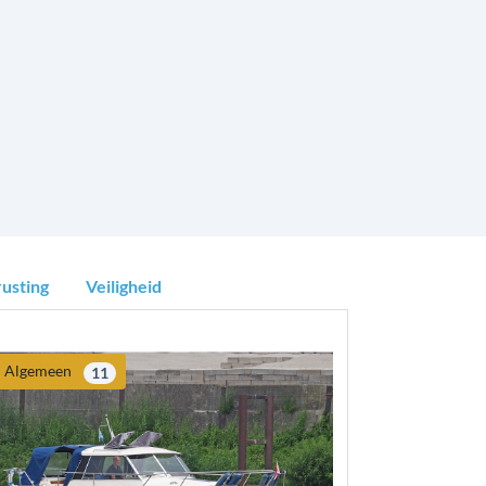
usting
Veiligheid
Algemeen
11