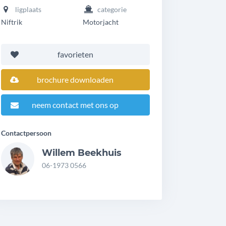
ligplaats
categorie
Niftrik
Motorjacht
favorieten
brochure downloaden
neem contact met ons op
Contactpersoon
Willem Beekhuis
06-1973 0566