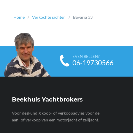
Home
Verkochte jachten
Bavaria 33
EVEN BELLEN?
06-19730566
Beekhuis Yachtbrokers
Voor deskundig koop- of verkoopadvies voor de
aan- of verkoop van een motorjacht of zeiljacht.