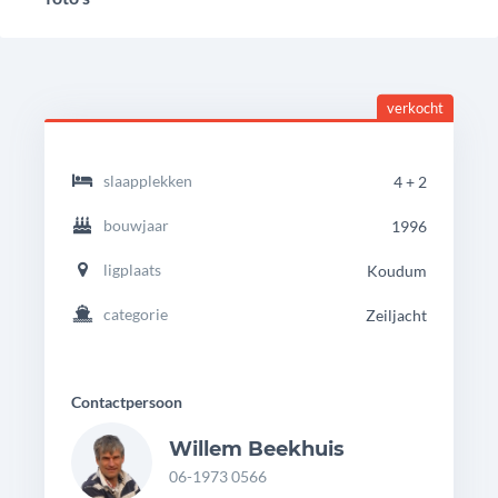
verkocht
headingdetails
Bavaria
slaapplekken
4 + 2
33
bouwjaar
1996
ligplaats
Koudum
categorie
Zeiljacht
Contactpersoon
Willem Beekhuis
06-1973 0566