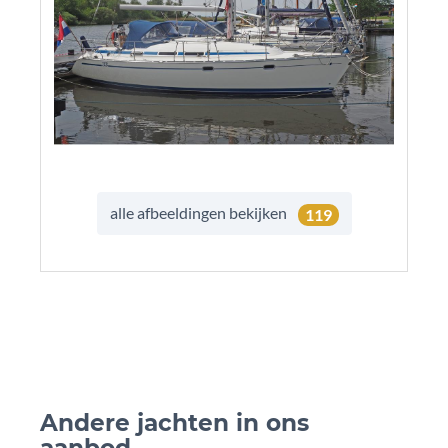
alle afbeeldingen bekijken
119
Andere jachten in ons
Andere 
aanbod