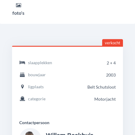
foto's
verkocht
headingdetails
Heechvlet
slaapplekken
2 + 4
980
Classic
bouwjaar
2003
ligplaats
Belt Schutsloot
categorie
Motorjacht
Contactpersoon