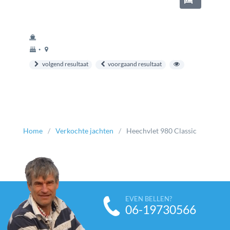
bouwjaar
ligplaats
•
volgend resultaat
voorgaand resultaat
Home
Verkochte jachten
Heechvlet 980 Classic
EVEN BELLEN?
06-19730566